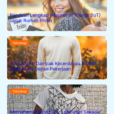
Panduan Lengkap Internet of Things (IoT)
untuk Rumah Pintar
Teknologi
Revolusi AI: Dampak Kecerdasan Buatan
pada Masa Depan Pekerjaan
Teknologi
Memahami Blockchain: Lebih dari Sekadar