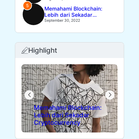
Memahami Blockchain:
Lebih dari Sekadar
Cryptocurrency
September 30, 2022
Highlight
September 30, 2022
Sept
Memahami Blockchain:
Die
Lebih dari Sekadar
Fl
Cryptocurrency
Le
Pa