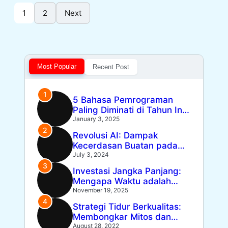
1
2
Next
Most Popular
Recent Post
5 Bahasa Pemrograman
Paling Diminati di Tahun Ini
dan Alasannya
January 3, 2025
Revolusi AI: Dampak
Kecerdasan Buatan pada
Masa Depan Pekerjaan
July 3, 2024
Investasi Jangka Panjang:
Mengapa Waktu adalah
Aset Terpenting Anda
November 19, 2025
Strategi Tidur Berkualitas:
Membongkar Mitos dan
Fakta Ilmu Tidur
August 28, 2022