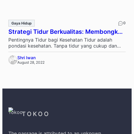
0
Gaya Hidup
Strategi Tidur Berkualitas: Membongkar
Mitos dan Fakta Ilmu Tidur
Pentingnya Tidur bagi Kesehatan Tidur adalah
pondasi kesehatan. Tanpa tidur yang cukup dan
berkualitas, fungsi kognitif menurun, emosi tidak
stabil, …
Shri Iwan
August 28, 2022
TOKOO
The passage is attributed to an unknown