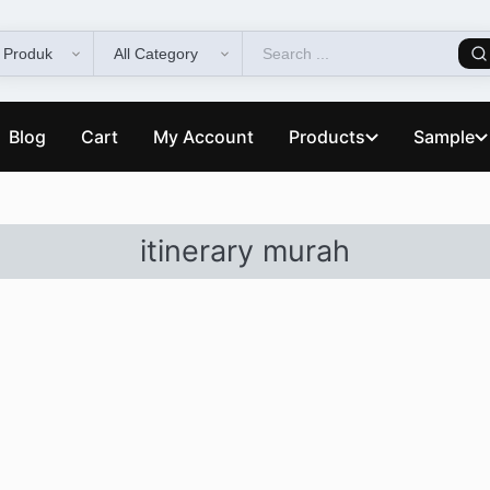
Blog
Cart
My Account
Products
Sample
itinerary murah