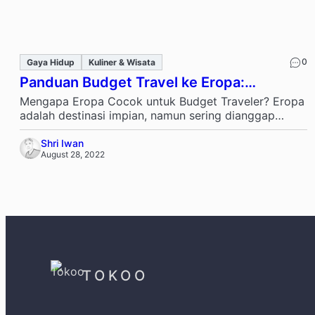
0
Gaya Hidup
Kuliner & Wisata
Panduan Budget Travel ke Eropa:
Menikmati Benua Biru Tanpa Menguras
Mengapa Eropa Cocok untuk Budget Traveler? Eropa
Kantong
adalah destinasi impian, namun sering dianggap
mahal. Dengan perencanaan yang baik, siapa pun …
Shri Iwan
August 28, 2022
TOKOO