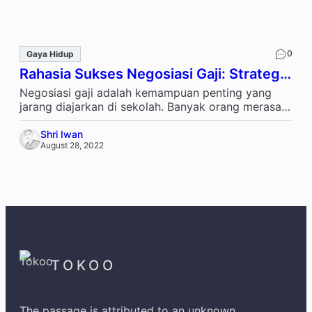
0
Gaya Hidup
Rahasia Sukses Negosiasi Gaji: Strategi
yang Tidak Diajarkan di Sekolah
Negosiasi gaji adalah kemampuan penting yang
jarang diajarkan di sekolah. Banyak orang merasa
gugup, takut menyinggung perusahaan, atau
sekadar tidak …
Shri Iwan
August 28, 2022
TOKOO
The passage is attributed to an unknown