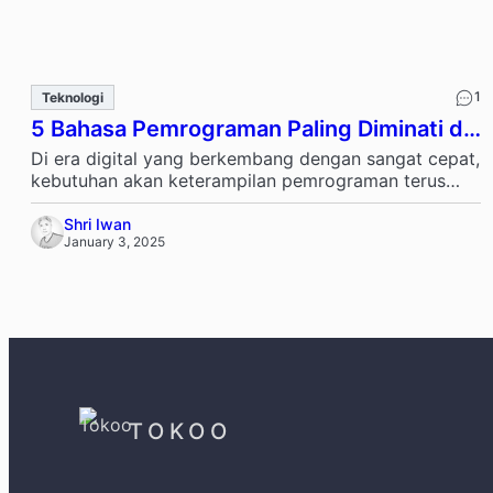
1
Teknologi
5 Bahasa Pemrograman Paling Diminati di
Tahun Ini dan Alasannya
Di era digital yang berkembang dengan sangat cepat,
kebutuhan akan keterampilan pemrograman terus
meningkat. Perusahaan startup, korporasi besar,
hingga lembaga …
Shri Iwan
January 3, 2025
TOKOO