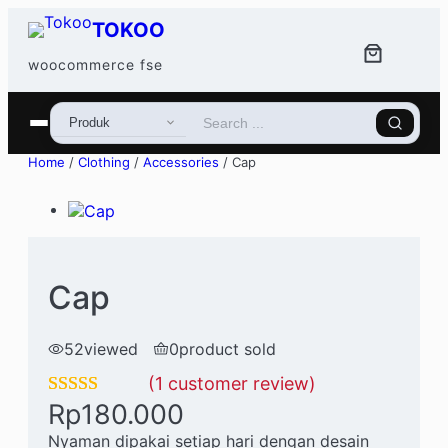
Skip to content
TOKOO
woocommerce fse
Home
/
Clothing
/
Accessories
/ Cap
Cap
52
viewed
0
product sold
(1 customer review)
Rp
180.000
Rated
1
5.00
out of 5
Nyaman dipakai setiap hari dengan desain