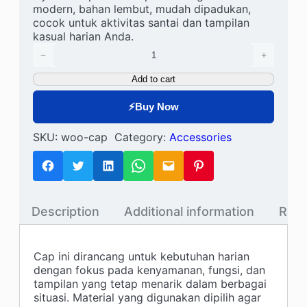
modern, bahan lembut, mudah dipadukan,
based on
cocok untuk aktivitas santai dan tampilan
customer
kasual harian Anda.
Cap quantity
rating
−
+
Add to cart
⚡
Buy Now
SKU:
woo-cap
Category:
Accessories
Description
Additional information
Revi
Cap ini dirancang untuk kebutuhan harian
dengan fokus pada kenyamanan, fungsi, dan
tampilan yang tetap menarik dalam berbagai
situasi. Material yang digunakan dipilih agar