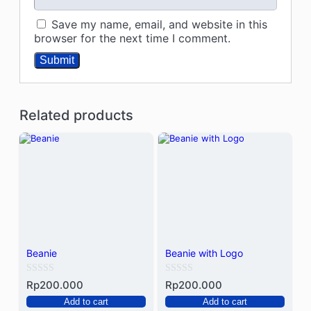
Save my name, email, and website in this
browser for the next time I comment.
Related products
Beanie
Beanie with Logo
Rated
Rated
Rp
200.000
Rp
200.000
0
0
Add to cart
Add to cart