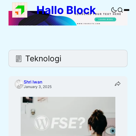
Skip
Hallo Block
to
Buka
content
pencaria
Teknologi
Shri Iwan
January 3, 2025