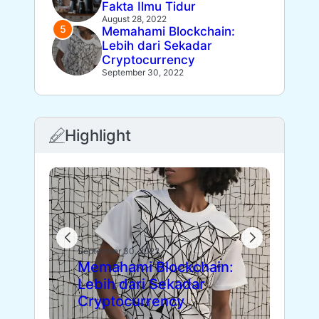
Fakta Ilmu Tidur
August 28, 2022
Memahami Blockchain:
Lebih dari Sekadar
Cryptocurrency
September 30, 2022
Highlight
Sept
Die
September 30, 2022
Memahami Blockchain:
Fl
Lebih dari Sekadar
Le
Cryptocurrency
Pa