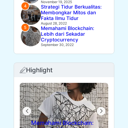
November 19, 2025
Strategi Tidur Berkualitas:
Membongkar Mitos dan
Fakta Ilmu Tidur
August 28, 2022
Memahami Blockchain:
Lebih dari Sekadar
Cryptocurrency
September 30, 2022
Highlight
Sept
Die
September 30, 2022
Memahami Blockchain:
Fl