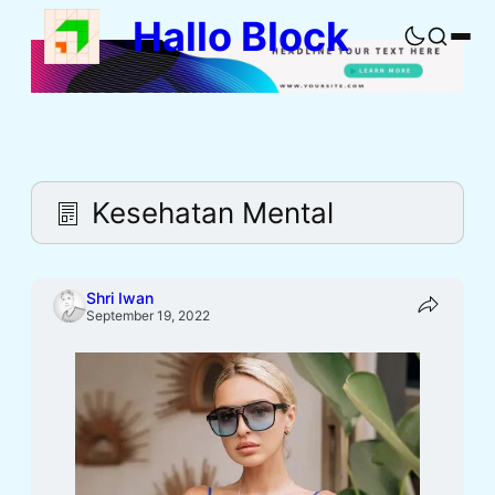
Skip
Hallo Block
to
Buka
content
pencaria
Kesehatan Mental
Shri Iwan
September 19, 2022