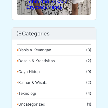
Lebih dari Sekadar
Le
Cryptocurrency
Pa
Categories
Bisnis & Keuangan
(3)
Desain & Kreativitas
(2)
Gaya Hidup
(9)
Kuliner & Wisata
(2)
Teknologi
(4)
Uncategorized
(1)