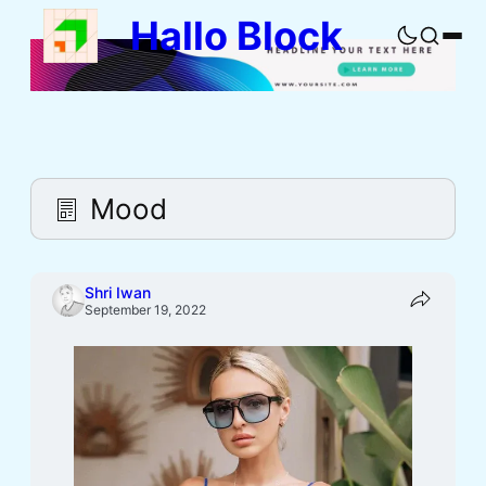
Skip
Hallo Block
to
Buka
content
pencaria
Mood
Shri Iwan
September 19, 2022