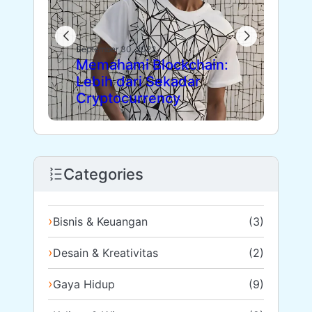
Sept
Die
September 30, 2022
Memahami Blockchain:
Fl
Lebih dari Sekadar
Le
Cryptocurrency
Pa
Categories
Bisnis & Keuangan
(3)
Desain & Kreativitas
(2)
Gaya Hidup
(9)