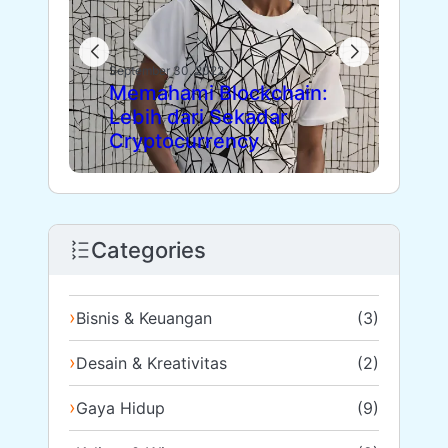
Sept
Die
September 30, 2022
Memahami Blockchain:
Fl
Lebih dari Sekadar
Le
Cryptocurrency
Pa
Categories
Bisnis & Keuangan
(3)
Desain & Kreativitas
(2)
Gaya Hidup
(9)