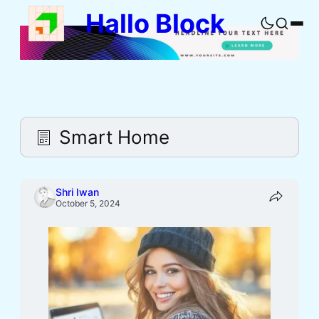
Skip
Hallo Block
to
Buka
content
pencaria
Smart Home
Shri Iwan
October 5, 2024