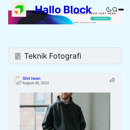
Skip
Hallo Block
to
Buka
content
pencaria
Teknik Fotografi
Shri Iwan
August 28, 2022