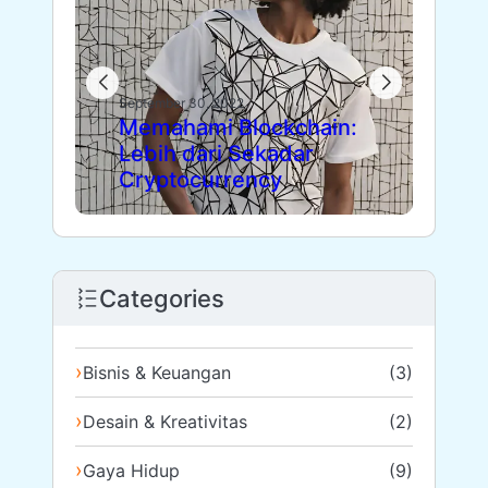
Sept
Die
September 30, 2022
Memahami Blockchain:
Fl
Lebih dari Sekadar
Le
Cryptocurrency
Pa
Categories
Bisnis & Keuangan
(3)
Desain & Kreativitas
(2)
Gaya Hidup
(9)