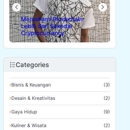
September 30, 2022
Sept
Memahami Blockchain:
Die
Lebih dari Sekadar
Ma
Cryptocurrency
Ja
Categories
Bisnis & Keuangan
(3)
Desain & Kreativitas
(2)
Gaya Hidup
(9)
Kuliner & Wisata
(2)