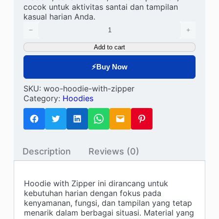
cocok untuk aktivitas santai dan tampilan
e
kasual harian Anda.
d
Hoodie with Zipper quantity
−
+
0
Add to cart
o
⚡
Buy Now
u
t
SKU:
woo-hoodie-with-zipper
o
Category:
Hoodies
f
5
Description
Reviews (0)
Hoodie with Zipper ini dirancang untuk
kebutuhan harian dengan fokus pada
kenyamanan, fungsi, dan tampilan yang tetap
menarik dalam berbagai situasi. Material yang