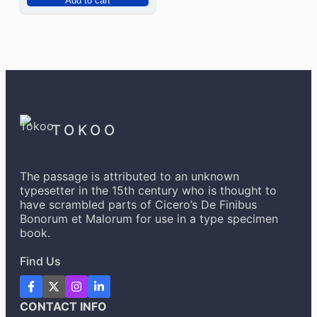
Add to cart
out
of
5
TOKOO
The passage is attributed to an unknown
typesetter in the 15th century who is thought to
have scrambled parts of Cicero’s De Finibus
Bonorum et Malorum for use in a type specimen
book.
Find Us
CONTACT INFO