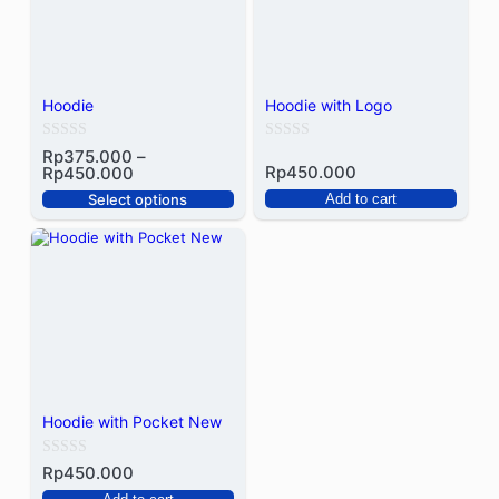
Hoodie
Hoodie with Logo
Rated
Rated
Rp
375.000
–
Price range: Rp375.000 through Rp450.000
Rp
450.000
Rp
450.000
0
0
Select options
Add to cart
out
out
of
of
5
5
Hoodie with Pocket New
Rated
Rp
450.000
0