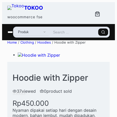
Skip to content
TOKOO
woocommerce fse
Home
/
Clothing
/
Hoodies
/ Hoodie with Zipper
Hoodie with Zipper
37
viewed
0
product sold
R
Rp
450.000
a
Nyaman dipakai setiap hari dengan desain
modern, bahan lembut, mudah dipadukan,
t