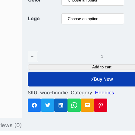
d
0
Logo
o
u
t
o
Hoodie quantity
f
−
5
Add to cart
⚡
Buy Now
SKU:
woo-hoodie
Category:
Hoodies
iews (0)