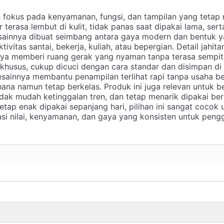
n fokus pada kenyamanan, fungsi, dan tampilan yang tetap
r terasa lembut di kulit, tidak panas saat dipakai lama, ser
esainnya dibuat seimbang antara gaya modern dan bentuk 
vitas santai, bekerja, kuliah, atau bepergian. Detail jahit
nya memberi ruang gerak yang nyaman tanpa terasa sempit.
husus, cukup dicuci dengan cara standar dan disimpan di
 desainnya membantu penampilan terlihat rapi tanpa usaha be
ana namun tetap berkelas. Produk ini juga relevan untuk 
dak mudah ketinggalan tren, dan tetap menarik dipakai beru
tap enak dipakai sepanjang hari, pilihan ini sangat cocok
i nilai, kenyamanan, dan gaya yang konsisten untuk peng