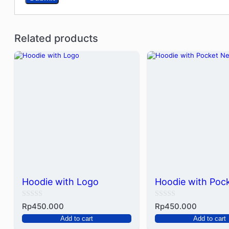
Related products
Hoodie with Logo
Hoodie with Poc
Rated
Rated
Rp
450.000
Rp
450.000
0
0
Add to cart
Add to cart
out
out