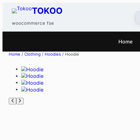
Skip to content
TOKOO
woocommerce fse
Home
Home
/
Clothing
/
Hoodies
/ Hoodie