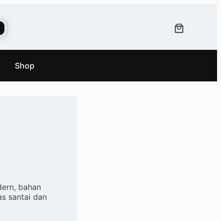
Shop
ce range: Rp375.000 through Rp450
dern, bahan
as santai dan