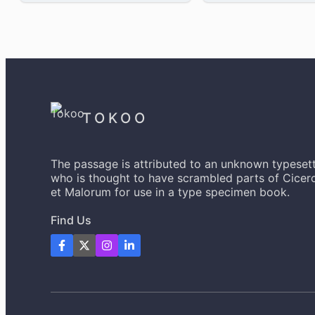
of
of
5
5
TOKOO
The passage is attributed to an unknown typesett
who is thought to have scrambled parts of Cicer
et Malorum for use in a type specimen book.
Find Us