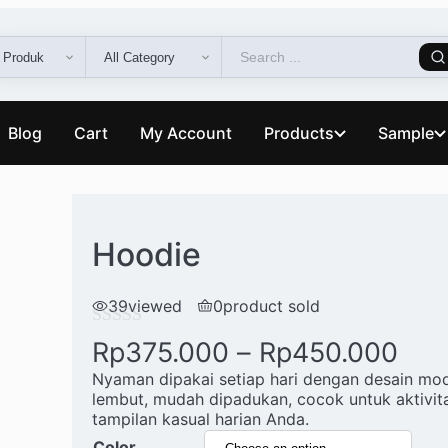
Blog
Cart
My Account
Products
Sample
Hoodie
39
viewed
0
product sold
R
Pri
Rp
375.000
–
Rp
450.000
a
Nyaman dipakai setiap hari dengan desain mo
lembut, mudah dipadukan, cocok untuk aktivit
t
tampilan kasual harian Anda.
e
Color