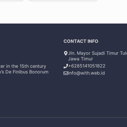
of
5
CONTACT INFO
Jln. Mayor Sujadi Timur Tu
Jawa Timur
+6285141051822
er in the 15th century
o’s De Finibus Bonorum
info@with.web.id