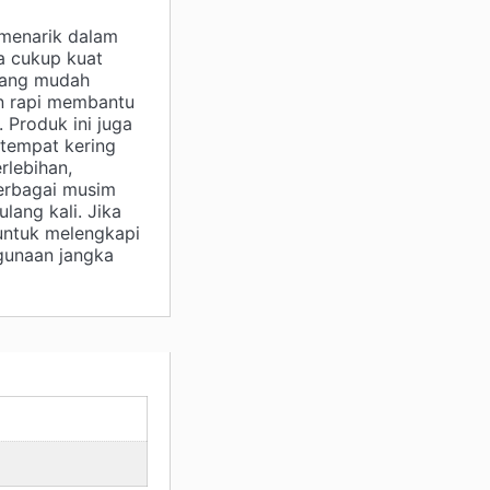
 menarik dalam
ta cukup kuat
yang mudah
an rapi membantu
 Produk ini juga
 tempat kering
rlebihan,
berbagai musim
lang kali. Jika
 untuk melengkapi
gunaan jangka